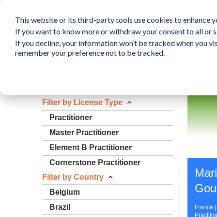
This website or its third-party tools use cookies to enhance yo
If you want to know more or withdraw your consent to all or s
If you decline, your information won’t be tracked when you vis
What is The Human Elem
remember your preference not to be tracked.
Resources
Filter by License Type
Practitioner
Master Practitioner
Element B Practitioner
Cornerstone Practitioner
Mar
Filter by Country
Gou
Belgium
Brazil
France 
Practiti