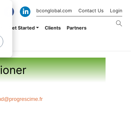
bconglobal.com
Contact Us
Login
er
Get Started
Clients
Partners
tioner
ud@progrescime.fr