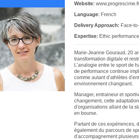
Website:
www.progrescime.f
Language:
French
Delivery Approach:
Face-to-
Expertise:
Ethic performance
Marie-Jeanne Gouraud, 20 a
transformation digitale et re
L’analogie entre le sport de 
de performance continue impl
comme autant d'athlètes d'ent
environnement changeant.
Manager, entraineur et sportive
changement, cette adaptation
d'organisations allant de la s
en bourse.
Partant de ces expériences, d
également du parcours de spor
d'accompagnement plusieurs o