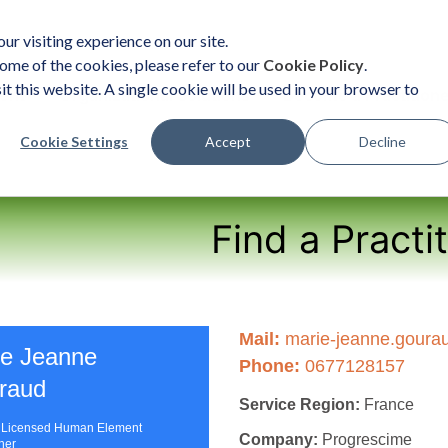
ur visiting experience on our site.
ome of the cookies, please refer to our
Cookie Policy
.
it this website. A single cookie will be used in your browser to
ent
Organizational Solutions
Become a Practition
Cookie Settings
Accept
Decline
Find a Practi
Mail:
marie-jeanne.goura
ie Jeanne
Phone:
0677128157
raud
Service Region:
France
| Licensed Human Element
Company:
Progrescime
oner