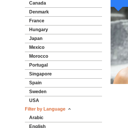
Canada
Denmark
France
Hungary
Japan
Mexico
Morocco
Portugal
Singapore
Spain
Sweden
USA
Filter by Language
Arabic
English